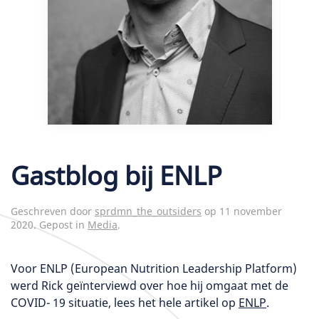
Gastblog bij ENLP
Geschreven door
sprdmn_the_outsiders
op
11 november
2020
. Gepost in
Media
.
Voor ENLP (European Nutrition Leadership Platform)
werd Rick geïnterviewd over hoe hij omgaat met de
COVID- 19 situatie, lees het hele artikel op
ENLP
.